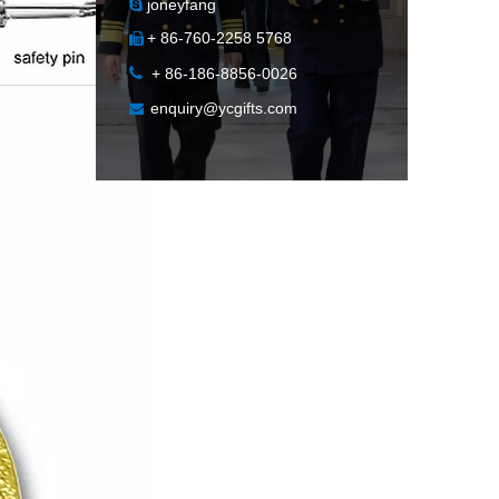
joneyfang

+ 86-760-2258 5768


+ 86-186-8856-0026
enquiry@ycgifts.com
