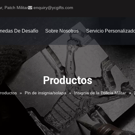
r, Patch Militar
enquiry@ycgifts.com

nedas De Desafío
Sobre Nosotros
Servicio Personalizad
Productos
roductos
»
Pin de insignia/solapa
»
Insignia de la Policía Militar
»