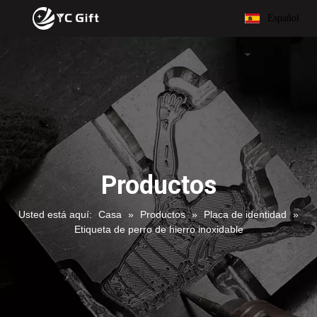
Español
Productos
Usted está aquí:
Casa
»
Productos
»
Placa de identidad
»
Etiqueta de perro de hierro inoxidable