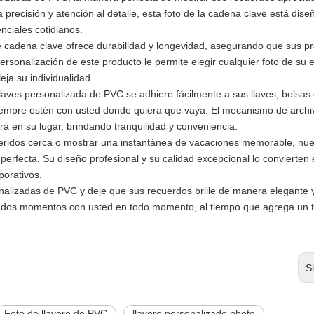
recisión y atención al detalle, esta foto de la cadena clave está dis
nciales cotidianos.
e cadena clave ofrece durabilidad y longevidad, asegurando que sus p
rsonalización de este producto le permite elegir cualquier foto de su e
ja su individualidad.
ves personalizada de PVC se adhiere fácilmente a sus llaves, bolsas 
iempre estén con usted donde quiera que vaya. El mecanismo de archi
 en su lugar, brindando tranquilidad y conveniencia.
idos cerca o mostrar una instantánea de vacaciones memorable, nues
erfecta. Su diseño profesional y su calidad excepcional lo convierten
porativos.
onalizadas de PVC y deje que sus recuerdos brille de manera elegante 
eciados momentos con usted en todo momento, al tiempo que agrega un 
S
Foto de llavero de PVC
llavero personalizado photo