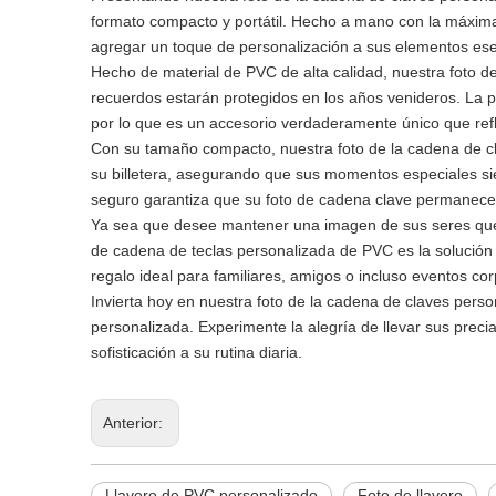
formato compacto y portátil. Hecho a mano con la máxima p
agregar un toque de personalización a sus elementos ese
Hecho de material de PVC de alta calidad, nuestra foto d
recuerdos estarán protegidos en los años venideros. La pe
por lo que es un accesorio verdaderamente único que refle
Con su tamaño compacto, nuestra foto de la cadena de cla
su billetera, asegurando que sus momentos especiales s
seguro garantiza que su foto de cadena clave permanecerá
Ya sea que desee mantener una imagen de sus seres quer
de cadena de teclas personalizada de PVC es la solución p
regalo ideal para familiares, amigos o incluso eventos cor
Invierta hoy en nuestra foto de la cadena de claves pers
personalizada. Experimente la alegría de llevar sus pr
sofisticación a su rutina diaria.
Anterior:
Llavero de PVC personalizado
Foto de llavero