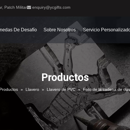
r, Patch Militar
enquiry@ycgifts.com

nedas De Desafío
Sobre Nosotros
Servicio Personalizad
Productos
Productos
»
Llavero
»
Llavero de PVC
»
Foto de la cadena de cl