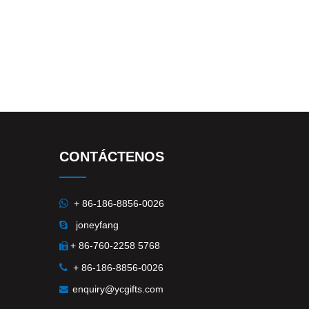
CONTÁCTENOS

+ 86-186-8856-0026
joneyfang

+ 86-760-2258 5768


+ 86-186-8856-0026
enquiry@ycgifts.com
