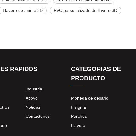
Llavero de anime 3D
PVC personalizado de llavero 3D
ES RÁPIDOS
CATEGORÍAS DE
PRODUCTO
Industria
Apoyo
Moneda de desafío
otros
Noticias
Insignia
Contáctenos
Parches
zado
Llavero