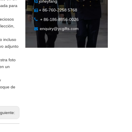
joneyfang

eñada para
+ 86-760-2258 5768

reciosos

+ 86-186-8856-0026
lección,
enquiry@ycgifts.com

o incluso
vo adjunto
tra foto
 en un
y
toque de
iguiente: