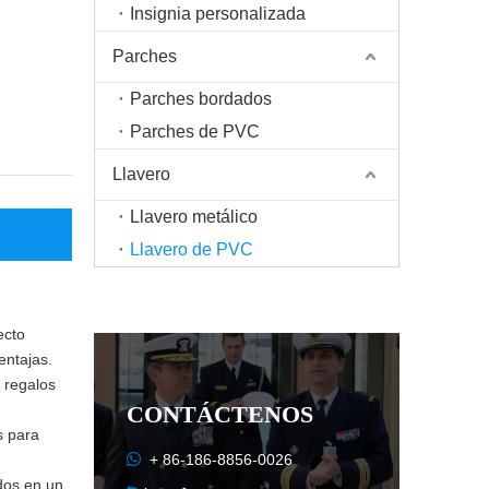
Insignia personalizada
Parches
Parches bordados
Parches de PVC
Llavero
Llavero metálico
Llavero de PVC
ecto
entajas.
 regalos
CONTÁCTENOS
s para

+ 86-186-8856-0026
dos en un