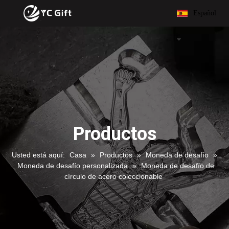
Español
Productos
Usted está aquí:
Casa
»
Productos
»
Moneda de desafío
»
Moneda de desafío personalizada
»
Moneda de desafío de
círculo de acero coleccionable