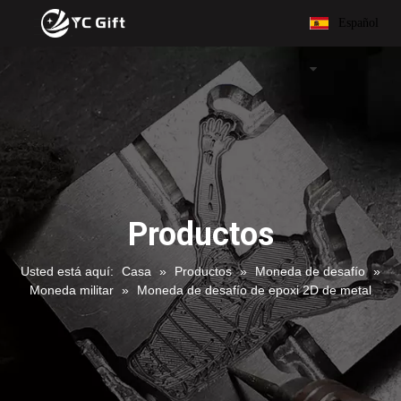
Español
Productos
Usted está aquí:
Casa
»
Productos
»
Moneda de desafío
»
Moneda militar
»
Moneda de desafío de epoxi 2D de metal