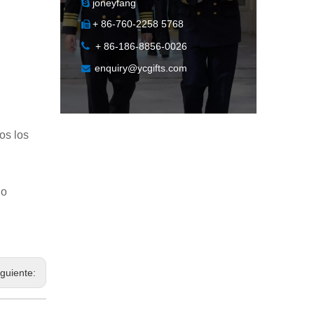
joneyfang

+ 86-760-2258 5768


+ 86-186-8856-0026
enquiry@ycgifts.com

os los
io
iguiente: