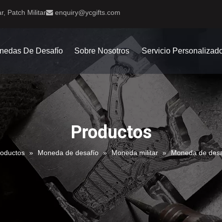
r, Patch Militar
enquiry@ycgifts.com

nedas De Desafío
Sobre Nosotros
Servicio Personalizad
Productos
roductos
»
Moneda de desafío
»
Moneda militar
»
Moneda de desaf