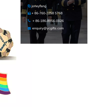
joneyfang

+ 86-760-2258 5768


+ 86-186-8856-0026
enquiry@ycgifts.com
