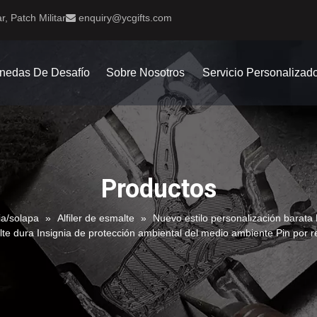
r, Patch Militar
enquiry@ycgifts.com

nedas De Desafío
Sobre Nosotros
Servicio Personalizad
Productos
ia/solapa
»
Alfiler de esmalte
»
Nuevo estilo personalización barata 
te dura Insignia de protección ambiental del medio ambiente Pin por r