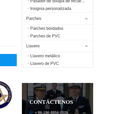
Pasador de solapa de recuerdo
Insignia personalizada
Parches
Parches bordados
Parches de PVC
Llavero
Llavero metálico
Llavero de PVC
CONTÁCTENOS

+ 86-186-8856-0026