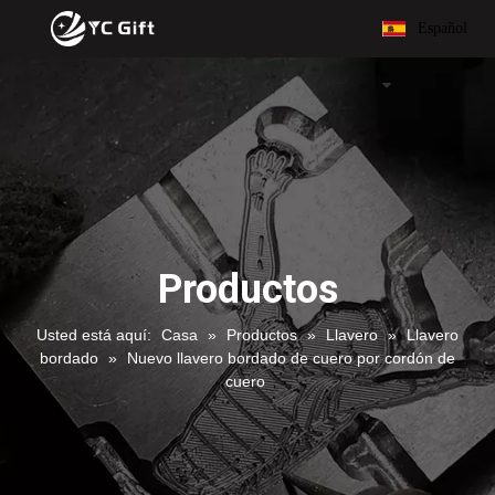
Español
Productos
Usted está aquí:
Casa
»
Productos
»
Llavero
»
Llavero
bordado
»
Nuevo llavero bordado de cuero por cordón de
cuero