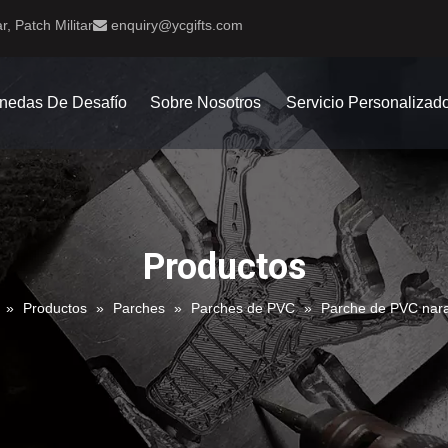
r, Patch Militar
enquiry@ycgifts.com

nedas De Desafío
Sobre Nosotros
Servicio Personalizad
Productos
»
Productos
»
Parches
»
Parches de PVC
»
Parche de PVC nara