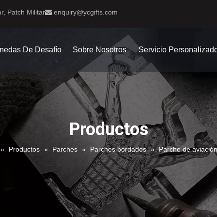
r, Patch Militar
enquiry@ycgifts.com

nedas De Desafío
Sobre Nosotros
Servicio Personalizad
Productos
»
Productos
»
Parches
»
Parches bordados
»
Parche de aviació