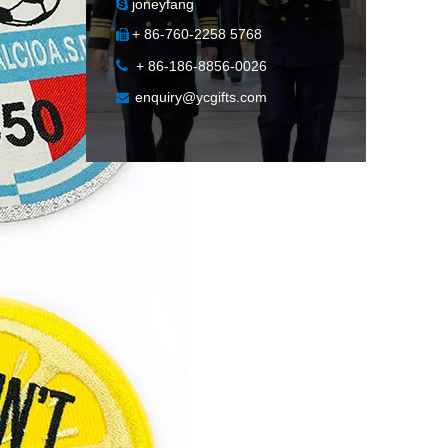
joneyfang

+ 86-760-2258 5768


+ 86-186-8856-0026
enquiry@ycgifts.com
