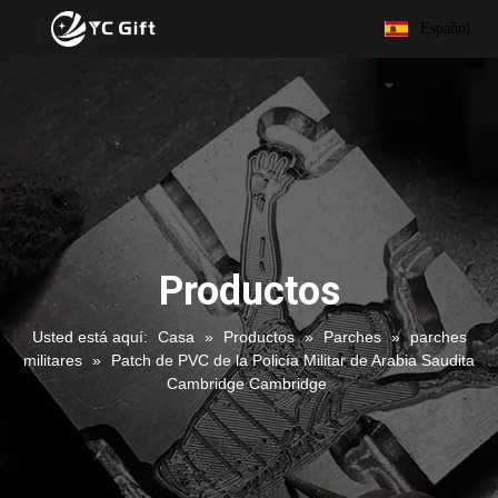
Español
Productos
Usted está aquí:
Casa
»
Productos
»
Parches
»
parches
militares
»
Patch de PVC de la Policía Militar de Arabia Saudita
Cambridge Cambridge