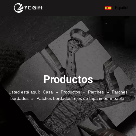
Español
Productos
Usted está aquí:
Casa
»
Productos
»
Parches
»
Parches
bordados
»
Patches bordados rojos de tapa impermeable