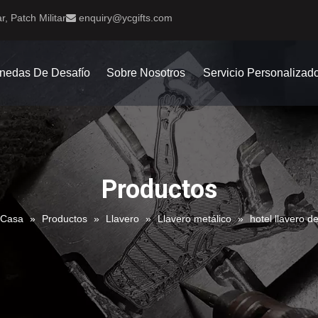
r, Patch Militar
enquiry@ycgifts.com

nedas De Desafío
Sobre Nosotros
Servicio Personalizad
Productos
Casa
»
Productos
»
Llavero
»
Llavero metálico
»
hotel llavero d