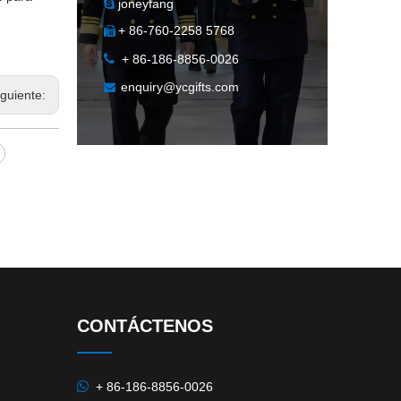
joneyfang

+ 86-760-2258 5768


+ 86-186-8856-0026
enquiry@ycgifts.com

iguiente:
CONTÁCTENOS

+ 86-186-8856-0026