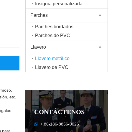
Insignia personalizada
Parches
Parches bordados
Parches de PVC
Llavero
Llavero metálico
Llavero de PVC
ermoso,
ión, etc.
egalos
CONTÁCTENOS

+ 86-186-8856-0026
s para