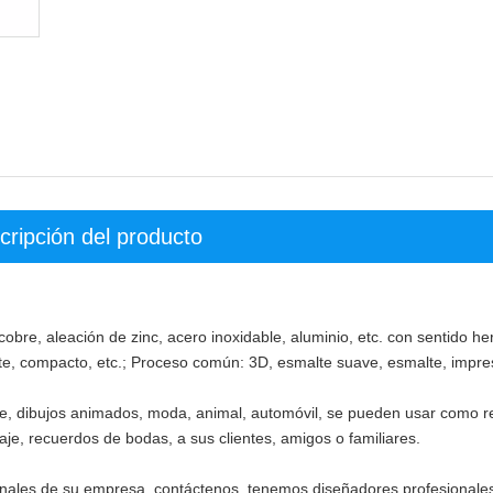
cripción del producto
 cobre, aleación de zinc, acero inoxidable, aluminio, etc. con sentido h
ante, compacto, etc.; Proceso común: 3D, esmalte suave, esmalte, impres
ste, dibujos animados, moda, animal, automóvil, se pueden usar como r
je, recuerdos de bodas, a sus clientes, amigos o familiares.
ionales de su empresa, contáctenos, tenemos diseñadores profesionale