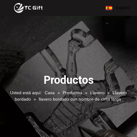
Español
Productos
Usted está aquí:
Casa
»
Productos
»
Llavero
»
Llavero
bordado
»
llavero bordado con nombre de cinta larga