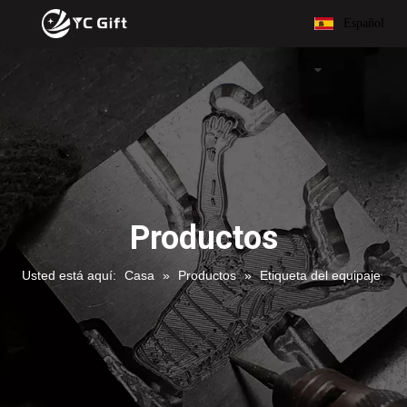
Español
Productos
Usted está aquí:
Casa
»
Productos
»
Etiqueta del equipaje